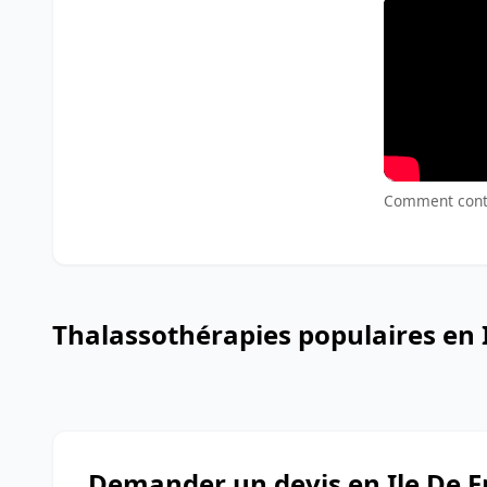
Comment contrô
Thalassothérapies populaires en 
Demander un devis en Ile De F