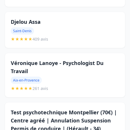
Djelou Assa
Saint-Denis
★
★
★
★
★
409 avis
Véronique Lanoye - Psychologist Du
Travail
Aix-en-Provence
★
★
★
★
★
261 avis
Test psychotechnique Montpellier (70€) |
Centre agréé | Annulation Suspension
Permis de conduire | (Hérault - 34)