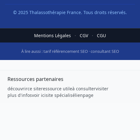
© 2025 Thalassothérapie France. Tous droits réservés.
Mentions Légales
·
CGV
·
CGU
À lire aussi :
tarif référencement SEO
·
consultant SEO
Ressources partenaires
découvrir
ce site
ressource utile
à consulter
visiter
plus d'infos
voir ici
site spécialisé
lien
page