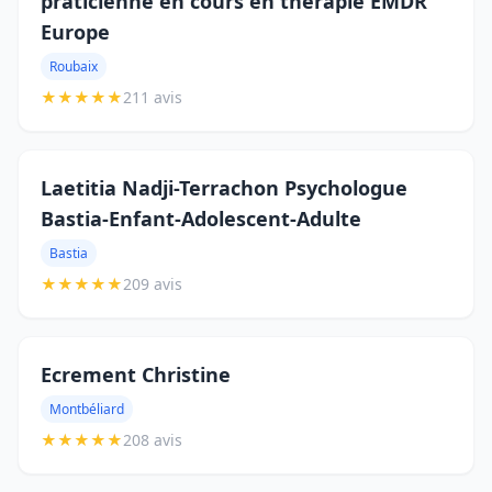
praticienne en cours en thérapie EMDR
Europe
Roubaix
★
★
★
★
★
211 avis
Laetitia Nadji-Terrachon Psychologue
Bastia-Enfant-Adolescent-Adulte
Bastia
★
★
★
★
★
209 avis
Ecrement Christine
Montbéliard
★
★
★
★
★
208 avis