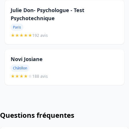
Julie Don- Psychologue - Test
Psychotechnique
Paris
★
★
★
★
★
192 avis
Novi Josiane
Châtillon
★
★
★
★
☆
188 avis
Questions fréquentes