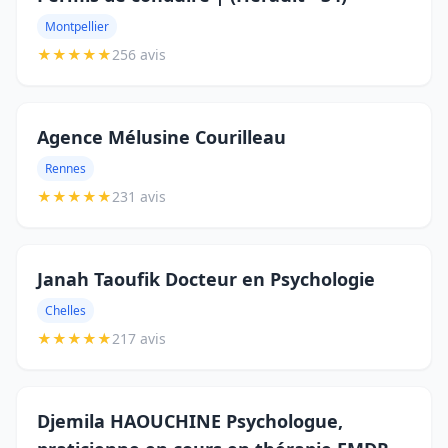
Montpellier
★
★
★
★
★
256 avis
Agence Mélusine Courilleau
Rennes
★
★
★
★
★
231 avis
Janah Taoufik Docteur en Psychologie
Chelles
★
★
★
★
★
217 avis
Djemila HAOUCHINE Psychologue,