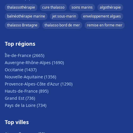
thalassothérapie
cure thalasso
soins marins
algothérapie
balnéothérapie marine
jet sous-marin
enveloppement algues
thalasso Bretagne
thalasso bord de mer
remise en forme mer
Top régions
Île-de-France (2665)
Auvergne-Rhône-Alpes (1690)
Occitanie (1437)
Nouvelle-Aquitaine (1356)
Provence-Alpes-Côte d'Azur (1290)
Hauts-de-France (895)
Grand Est (736)
Pays de la Loire (734)
Top villes